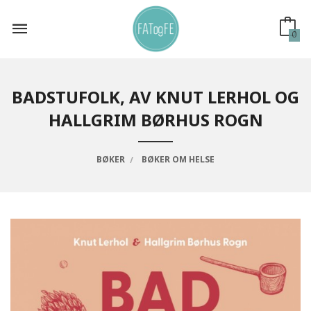
Gå
til
innholdet
0
BADSTUFOLK, AV KNUT LERHOL OG
HALLGRIM BØRHUS ROGN
BØKER
BØKER OM HELSE