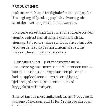
PRODUKTINFO
Badstua er et fristed fra digitale flater – et sted for
å overgi seg til fysisk og psykisk velvære, gode
samtaler, svette og total tilstedeværelse.
Vikingene elsket badstua si, men med årene ble den
gjemt og glemt her til lands. I dag har badstua
gjenoppstått som et slags symbol på hvordan både
vi og verden ser på oss nordmenn: vi er sunne,
friske og lever i pakt med naturen.
I Badstufolk blir du kjent med menneskene,
historiene og badstuene som definerer den norske
badstukulturen. Her er oppskriften på de beste
badstuopplevelsene, enten du er på hytta, i
kjelleren, på treningssenteret eller ved
bryggekanten i storbyen.
Bli med inn i de mest unike badstuene i Norge og få
svarene på hva som skal til for å realisere din egen