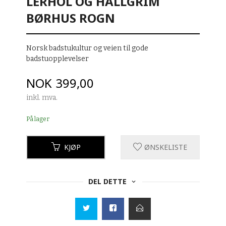
LERHOL OG HALLGRIM
BØRHUS ROGN
Norsk badstukultur og veien til gode
badstuopplevelser
Pris
NOK
399,00
inkl. mva.
På lager
KJØP
ØNSKELISTE
DEL DETTE