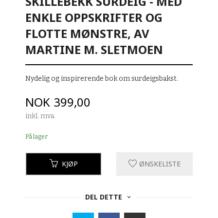
SKILLEBEKK SURDEIG - MED
ENKLE OPPSKRIFTER OG
FLOTTE MØNSTRE, AV
MARTINE M. SLETMOEN
Nydelig og inspirerende bok om surdeigsbakst.
Pris
NOK
399,00
inkl. mva.
På lager
KJØP
ØNSKELISTE
DEL DETTE